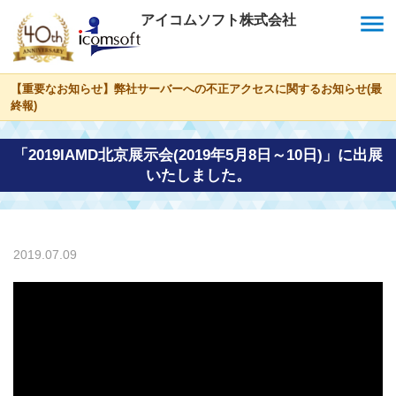
menu
アイコムソフト株式会社
【重要なお知らせ】弊社サーバーへの不正アクセスに関するお知らせ(最
終報)
「2019IAMD北京展示会(2019年5月8日～10日)」に出展
いたしました。
2019.07.09