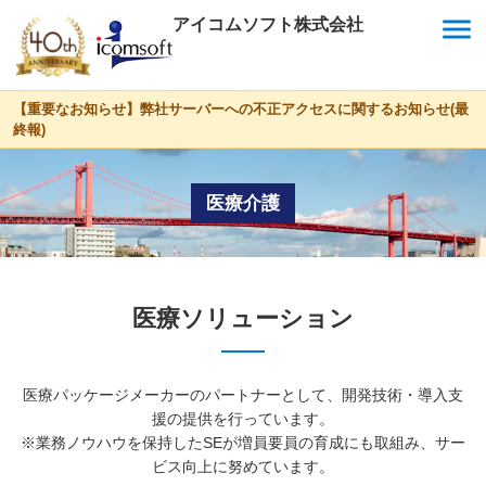
menu
アイコムソフト株式会社
【重要なお知らせ】弊社サーバーへの不正アクセスに関するお知らせ(最
終報)
医療介護
医療ソリューション
医療パッケージメーカーのパートナーとして、開発技術・導入支
援の提供を行っています。
※業務ノウハウを保持したSEが増員要員の育成にも取組み、サー
ビス向上に努めています。