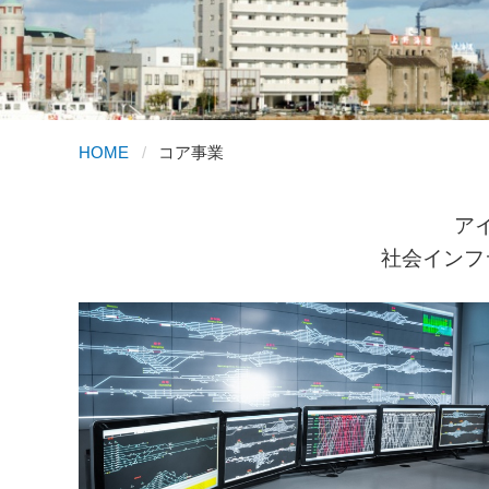
HOME
コア事業
ア
社会インフ